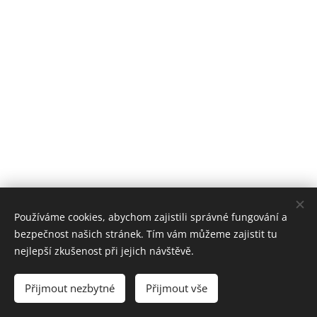
Používáme cookies, abychom zajistili správné fungování a
bezpečnost našich stránek. Tím vám můžeme zajistit tu
nejlepší zkušenost při jejich návštěvě.
© 2023 Na Dvorku z.s.
Přijmout nezbytné
Přijmout vše
Vytvořeno službou
Webnode
Cookies